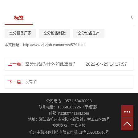
0
标签
空分设备厂家
空分设备制造
空分设备生产
本文网址：
http://www.zj-zjhb.com/news/579.html
上一篇：
空分设备为什么如此重要？
2022-04-29 14:17:57
下一篇：
没有了
公司电话：0571-63430098
联系电话：13868185226（幸经理）
邮箱: hzzjkf@hzzjkf.com
地址：浙江省杭州市富阳区新登镇元村工业区28号
技术支持：
易森科技
杭州中聚环保科技有限公司
浙ICP备2020035316号