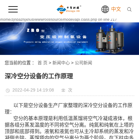
Warning:
file_put_contents(/home/zjhbazhjxh0b/wwwroot/source/cache/license_cache.php):
中文
failed to open stream: Permission denied in
/home/zjhbazhjxh0b/wwwroot/source/model/api.class.php on line 217
您当前的位置 ：
首 页
>
新闻中心
>
公司新闻
深冷空分设备的工作原理
2022-04-29 14:19:08
次
以下是空分设备生产厂家整理的深冷空分设备的工作原
理：
空分的基本原理是利用低温蒸馏将空气冷凝成液体，根
据各组分蒸发温度的不同将空气分离。纯氮和纯氧在上塔的
顶部和底部得到。液氧和液氮也可从主冷却系统的蒸发和冷
凝侧去除。蒸馏塔内的空气分离分为两个阶段。在下柱中多