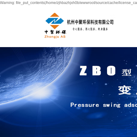
Warning: file_put_contents(/home/zjhbazhjxh0b/wwwroot/source/cache/license_cac