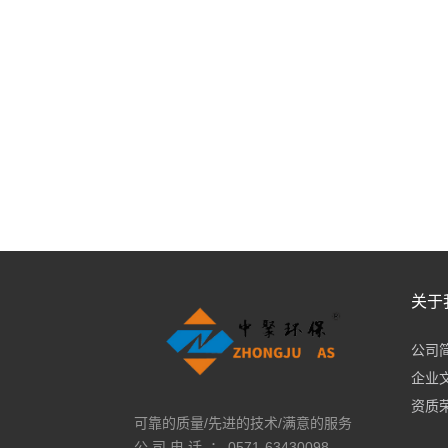
关于
公司
企业
资质
可靠的质量/先进的技术/满意的服务
公 司 电 话 ： 0571-63430098